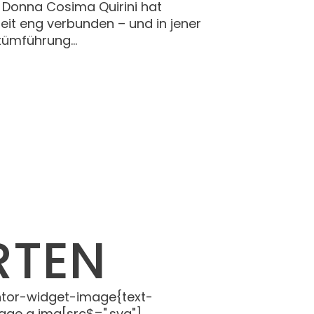
e Donna Cosima Quirini hat
zeit eng verbunden – und in jener
tümführung...
RTEN
entor-widget-image{text-
age a img[src$=".svg"]