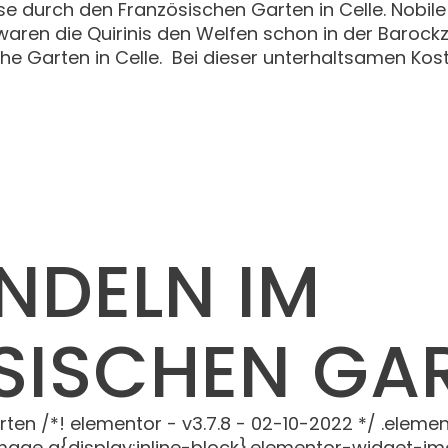
se durch den Französischen Garten in Celle. Nobil
 waren die Quirinis den Welfen schon in der Barock
he Garten in Celle. Bei dieser unterhaltsamen Kos
NDELN IM
SISCHEN GA
ten /*! elementor - v3.7.8 - 02-10-2022 */ .elem
mage a{display:inline-block}.elementor-widget-im